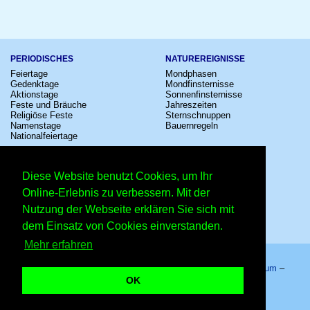
PERIODISCHES
NATUREREIGNISSE
Feiertage
Mondphasen
Gedenktage
Mondfinsternisse
Aktionstage
Sonnenfinsternisse
Feste und Bräuche
Jahreszeiten
Religiöse Feste
Sternschnuppen
Namenstage
Bauernregeln
Nationalfeiertage
KULTUR
SONSTIGE
Konzerte
Zeitumstellung
Diese Website benutzt Cookies, um Ihr
Kinostarts
Sternzeichen
Festivals
Schalttage
Online-Erlebnis zu verbessern. Mit der
Großevents
Wahltage
Nutzung der Webseite erklären Sie sich mit
Fußball
Messen
Comedy
Erinnerungen
dem Einsatz von Cookies einverstanden.
Shows
Volksfeste
Mehr erfahren
Startseite
–
Kalender
–
Lexikon
–
App
–
Sitemap
–
Impressum
–
Datenschutzhinweis
–
Kontakt
OK
Oliver Pocher – Copyright © 2026 Kleiner Kalender