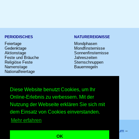
PERIODISCHES
NATUREREIGNISSE
Feiertage
Mondphasen
Gedenktage
Mondfinsternisse
Aktionstage
Sonnenfinsternisse
Feste und Bräuche
Jahreszeiten
Religiöse Feste
Sternschnuppen
Namenstage
Bauernregeln
Nationalfeiertage
KULTUR
SONSTIGE
Konzerte
Zeitumstellung
Diese Website benutzt Cookies, um Ihr
Kinostarts
Sternzeichen
Festivals
Schalttage
Online-Erlebnis zu verbessern. Mit der
Großevents
Wahltage
Nutzung der Webseite erklären Sie sich mit
Fußball
Messen
Comedy
Erinnerungen
dem Einsatz von Cookies einverstanden.
Shows
Volksfeste
Mehr erfahren
Startseite
–
Kalender
–
Lexikon
–
App
–
Sitemap
–
Impressum
–
Datenschutzhinweis
–
Kontakt
OK